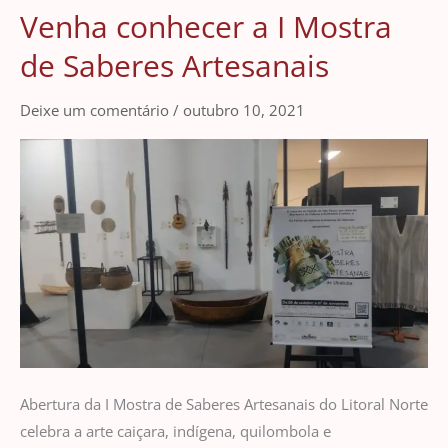
Venha conhecer a I Mostra
Venha
conhecer
de Saberes Artesanais
a
I
Deixe um comentário
/
outubro 10, 2021
Mostra
de
Saberes
Artesanais
Abertura da I Mostra de Saberes Artesanais do Litoral Norte
celebra a arte caiçara, indígena, quilombola e