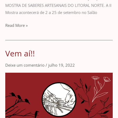
MOSTRA DE SABERES ARTESANAIS DO LITORAL NORTE. A II
Mostra acontecerá de 2 a 25 de setembro no Salão
Read More »
Vem aí!!
Vem
aí!!
Deixe um comentário
/
julho 19, 2022