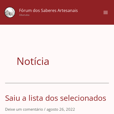
Ir
para
Fórum dos Saberes Artesanais
Ubatuba
o
conteúdo
Notícia
Saiu a lista dos selecionados
Saiu
a
Deixe um comentário
/
agosto 26, 2022
lista