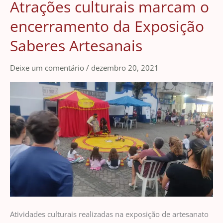
Atrações culturais marcam o
Atrações
culturais
encerramento da Exposição
marcam
Saberes Artesanais
o
encerramento
Deixe um comentário
/
dezembro 20, 2021
da
Exposição
Saberes
Artesanais
Atividades culturais realizadas na exposição de artesanato