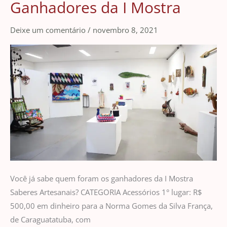
Ganhadores da I Mostra
Ganhadores
da
Deixe um comentário
/
novembro 8, 2021
I
Mostra
Você já sabe quem foram os ganhadores da I Mostra
Saberes Artesanais? CATEGORIA Acessórios 1° lugar: R$
500,00 em dinheiro para a Norma Gomes da Silva França,
de Caraguatatuba, com