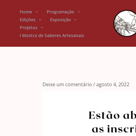
Ir
Home
Programação
para
Edições
Exposição
o
Projetos
conteúdo
I Mostra de Saberes Artesanais
Deixe um comentário
/
agosto 4, 2022